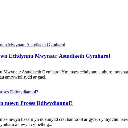
mewn Echdynnu Mwynau: Astudiaeth Gymharol
Mwynau: Astudiaeth Gymharol Ym maes echdynnu a phuro mwynau, gal
au amrywiol sydd ar gael...
yn mewn Proses Ddiwydiannol?
d, mae mwyn haearn yn ddeunydd crai hanfodol ar gyfer cynhyrchu hae
gymharu â mwyn cyfoethog...