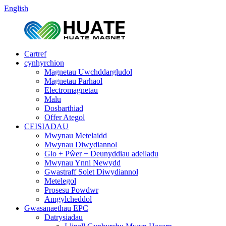
English
Cartref
cynhyrchion
Magnetau Uwchddargludol
Magnetau Parhaol
Electromagnetau
Malu
Dosbarthiad
Offer Ategol
CEISIADAU
Mwynau Metelaidd
Mwynau Diwydiannol
Glo + Pŵer + Deunyddiau adeiladu
Mwynau Ynni Newydd
Gwastraff Solet Diwydiannol
Metelegol
Prosesu Powdwr
Amgylcheddol
Gwasanaethau EPC
Datrysiadau