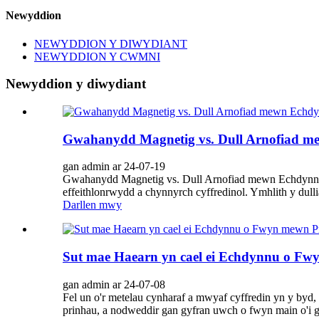
Newyddion
NEWYDDION Y DIWYDIANT
NEWYDDION Y CWMNI
Newyddion y diwydiant
Gwahanydd Magnetig vs. Dull Arnofiad 
gan admin ar 24-07-19
Gwahanydd Magnetig vs. Dull Arnofiad mewn Echdynnu 
effeithlonrwydd a chynnyrch cyffredinol. Ymhlith y dulli
Darllen mwy
Sut mae Haearn yn cael ei Echdynnu o Fw
gan admin ar 24-07-08
Fel un o'r metelau cynharaf a mwyaf cyffredin yn y by
prinhau, a nodweddir gan gyfran uwch o fwyn main o'i 