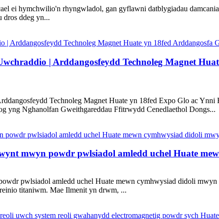
 cael ei hymchwilio'n rhyngwladol, gan gyflawni datblygiadau damca
 dros ddeg yn...
Uwchraddio | Arddangosfeydd Technoleg Magnet Huate
rddangosfeydd Technoleg Magnet Huate yn 18fed Expo Glo ac Ynni 
g yng Nghanolfan Gweithgareddau Ffitrwydd Cenedlaethol Dongs...
wynt mwyn powdr pwlsiadol amledd uchel Huate mew
wdr pwlsiadol amledd uchel Huate mewn cymhwysiad didoli mwyn ilme
ireinio titaniwm. Mae Ilmenit yn drwm, ...