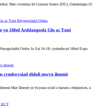
niaethol. Mae cwmnïau fel Gunson Sortex (DU), Outokumpu (Y
 yn 18fed Arddangosfa Glo ac Ynni
Rhyngwladol Ordos Ar Fai 16-18, cynhaliwyd 18fed Expo
n cymhwysiad didoli mwyn ilmenit
nit Mae Ilmenit yn fwynau ocsid o haearn a thitaniwm, a