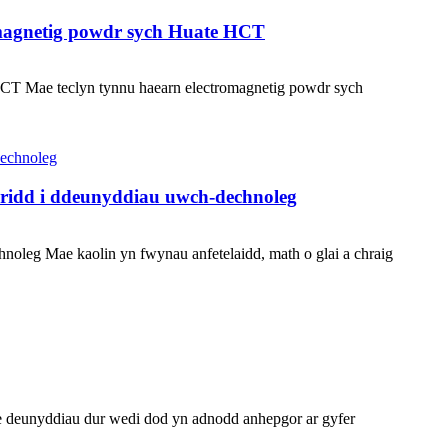
romagnetig powdr sych Huate HCT
HCT Mae teclyn tynnu haearn electromagnetig powdr sych
ridd i ddeunyddiau uwch-dechnoleg
leg Mae kaolin yn fwynau anfetelaidd, math o glai a chraig
e deunyddiau dur wedi dod yn adnodd anhepgor ar gyfer