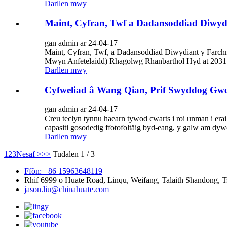
Darllen mwy
Maint, Cyfran, Twf a Dadansoddiad Diwy
gan admin ar 24-04-17
Maint, Cyfran, Twf, a Dadansoddiad Diwydiant y Farc
Mwyn Anfetelaidd) Rhagolwg Rhanbarthol Hyd at 2031
Darllen mwy
Cyfweliad â Wang Qian, Prif Swyddog Gw
gan admin ar 24-04-17
Creu teclyn tynnu haearn tywod cwarts i roi unman i 
capasiti gosodedig ffotofoltäig byd-eang, y galw am dywod
Darllen mwy
1
2
3
Nesaf >
>>
Tudalen 1 / 3
Ffôn: +86 15963648119
Rhif 6999 o Huate Road, Linqu, Weifang, Talaith Shandong, T
jason.liu@chinahuate.com