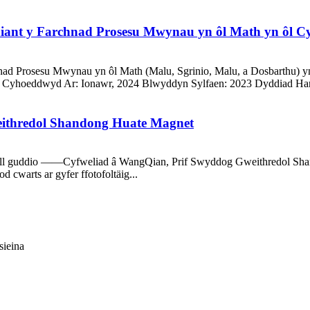
diant y Farchnad Prosesu Mwynau yn ôl Math yn ôl 
hnad Prosesu Mwynau yn ôl Math (Malu, Sgrinio, Malu, a Dosbarth
 Cyhoeddwyd Ar: Ionawr, 2024 Blwyddyn Sylfaen: 2023 Dyddiad Han
eithredol Shandong Huate Magnet
eraill guddio ——Cyfweliad â WangQian, Prif Swyddog Gweithredol Sha
 cwarts ar gyfer ffotofoltäig...
sieina