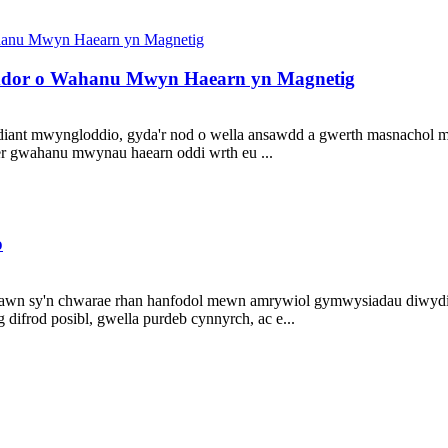
yddor o Wahanu Mwyn Haearn yn Magnetig
diant mwyngloddio, gyda'r nod o wella ansawdd a gwerth masnachol 
fer gwahanu mwynau haearn oddi wrth eu ...
o
awn sy'n chwarae rhan hanfodol mewn amrywiol gymwysiadau diwydia
difrod posibl, gwella purdeb cynnyrch, ac e...