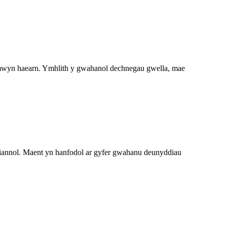
mwyn haearn. Ymhlith y gwahanol dechnegau gwella, mae
nnol. Maent yn hanfodol ar gyfer gwahanu deunyddiau