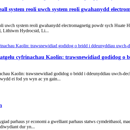
eall system reoli uwch system reoli gwahanydd elect
eoli uwch system reoli gwahanydd electromagnetig powdr sych Huate 
, Lithiwm Hydrocsid, Li...
gelu cyfrinachau Kaolin: trawsnewidiad godidog o b
au Kaolin: trawsnewidiad godidog o bridd i ddeunyddiau uwch-dechno
wydd ei fod yn wyn ac yn gain...
n
giad parhaus yr economi a gwelliant parhaus statws cymdeithasol, ma
diwydiant dur yn...