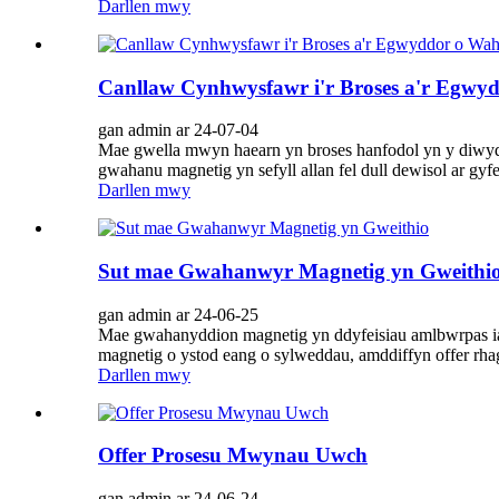
Darllen mwy
Canllaw Cynhwysfawr i'r Broses a'r Egw
gan admin ar 24-07-04
Mae gwella mwyn haearn yn broses hanfodol yn y diwy
gwahanu magnetig yn sefyll allan fel dull dewisol ar gy
Darllen mwy
Sut mae Gwahanwyr Magnetig yn Gweithi
gan admin ar 24-06-25
Mae gwahanyddion magnetig yn ddyfeisiau amlbwrpas i
magnetig o ystod eang o sylweddau, amddiffyn offer rhag 
Darllen mwy
Offer Prosesu Mwynau Uwch
gan admin ar 24-06-24