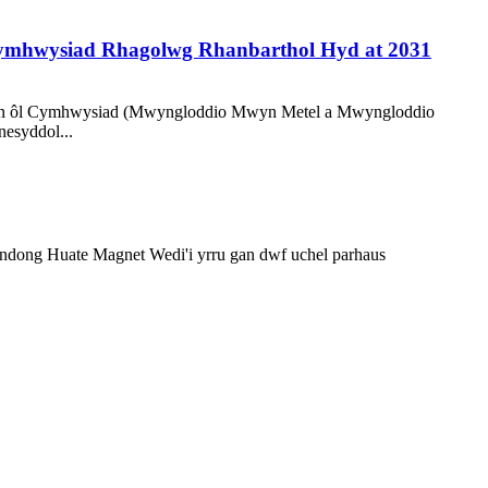
Cymhwysiad Rhagolwg Rhanbarthol Hyd at 2031
u) yn ôl Cymhwysiad (Mwyngloddio Mwyn Metel a Mwyngloddio
esyddol...
ndong Huate Magnet Wedi'i yrru gan dwf uchel parhaus