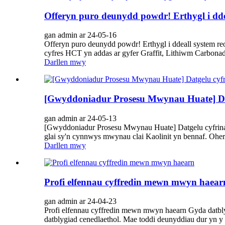
Offeryn puro deunydd powdr! Erthygl i dd
gan admin ar 24-05-16
Offeryn puro deunydd powdr! Erthygl i ddeall system r
cyfres HCT yn addas ar gyfer Graffit, Lithiwm Carbonad
Darllen mwy
[Gwyddoniadur Prosesu Mwynau Huate] Dat
gan admin ar 24-05-13
[Gwyddoniadur Prosesu Mwynau Huate] Datgelu cyfrinach
glai sy'n cynnwys mwynau clai Kaolinit yn bennaf. Oher
Darllen mwy
Profi elfennau cyffredin mewn mwyn haear
gan admin ar 24-04-23
Profi elfennau cyffredin mewn mwyn haearn Gyda datbly
datblygiad cenedlaethol. Mae toddi deunyddiau dur yn y 