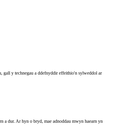
l y technegau a ddefnyddir effeithio'n sylweddol ar
arn a dur. Ar hyn o bryd, mae adnoddau mwyn haearn yn