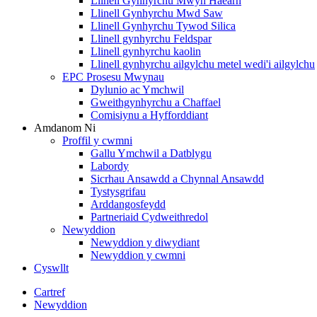
Llinell Gynhyrchu Mwyn Haearn
Llinell Gynhyrchu Mwd Saw
Llinell Gynhyrchu Tywod Silica
Llinell gynhyrchu Feldspar
Llinell gynhyrchu kaolin
Llinell gynhyrchu ailgylchu metel wedi'i ailgylchu
EPC Prosesu Mwynau
Dylunio ac Ymchwil
Gweithgynhyrchu a Chaffael
Comisiynu a Hyfforddiant
Amdanom Ni
Proffil y cwmni
Gallu Ymchwil a Datblygu
Labordy
Sicrhau Ansawdd a Chynnal Ansawdd
Tystysgrifau
Arddangosfeydd
Partneriaid Cydweithredol
Newyddion
Newyddion y diwydiant
Newyddion y cwmni
Cyswllt
Cartref
Newyddion