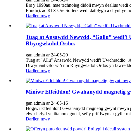
Ers y 1990au, mae technoleg didoli mwyn deallus wedi
Ffindir), ac RTZ Ore Sorters wedi datblygu a chynhyrchu
Darllen mwy
Tuag at Ansawdd Newydd, “Gallu” wedi’i 
Rhyngwladol Ordos
gan admin ar 24-05-20
Tuag at "Allu" Ansawdd Newydd wedi'i Uwchraddio | A
Diwydiant Glo ac Ynni Rhyngwladol Ordos yn fawreddo
Darllen mwy
Miniwr Effeithlon! Gwahanydd magnetig g
gan admin ar 24-05-16
Hogiwr Effeithlon! Gwahanydd magnetig gwynt mwyn po
elwir hefyd yn titanomagnetit, sef y prif fwyn ar gyfer m
Darllen mwy