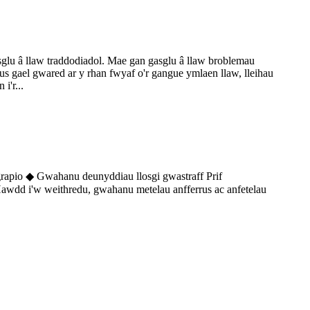
glu â llaw traddodiadol. Mae gan gasglu â llaw broblemau
us gael gwared ar y rhan fwyaf o'r gangue ymlaen llaw, lleihau
i'r...
rapio ◆ Gwahanu deunyddiau llosgi gwastraff Prif
Hawdd i'w weithredu, gwahanu metelau anfferrus ac anfetelau