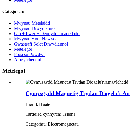
Metelegol
Categorïau
Mwynau Metelaidd
Mwynau Diwydiannol
Glo + Pŵer + Deunyddiau adeiladu
Mwynau Ynni Newydd
Gwastraff Solet Diwydiannol
Metelegol
Prosesu Powdwr
Amgylcheddol
Metelegol
Cymysgydd Magnetig Trydan Diogelu'r A
Brand: Huate
Tarddiad cynnyrch: Tsieina
Categorïau: Electromagnetau