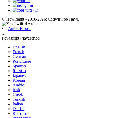
© Hawlfraint - 2010-2026: Cedwir Pob Hawl.
Anfon E-bost
x
[javascript]
[/javascript]
English
French
German
Portuguese
Spanish
Russian
Japanese
Korean
Arabic
Irish
Greek
Turkish
Italian
Danish
Romanian