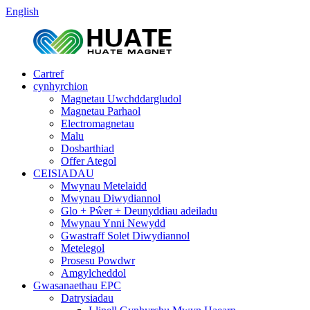
English
Cartref
cynhyrchion
Magnetau Uwchddargludol
Magnetau Parhaol
Electromagnetau
Malu
Dosbarthiad
Offer Ategol
CEISIADAU
Mwynau Metelaidd
Mwynau Diwydiannol
Glo + Pŵer + Deunyddiau adeiladu
Mwynau Ynni Newydd
Gwastraff Solet Diwydiannol
Metelegol
Prosesu Powdwr
Amgylcheddol
Gwasanaethau EPC
Datrysiadau