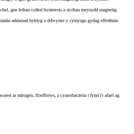
el, gan leihau colled hysteresis a sicrhau meysydd magnetig
ganiatáu addasiad hyblyg o ddwyster y cymysgu gydag effeithiau
red ar nitrogen, ffosfforws, a cyanobacteria i fynd i'r afael ag