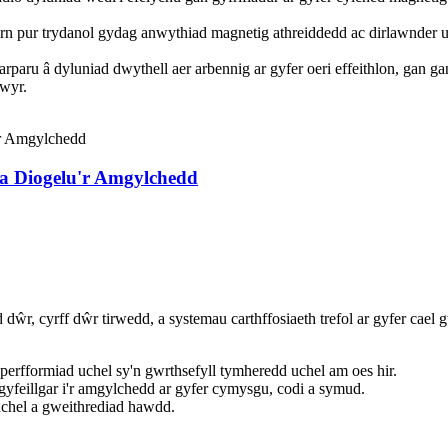
pur trydanol gydag anwythiad magnetig athreiddedd ac dirlawnder uch
arparu â dyluniad dwythell aer arbennig ar gyfer oeri effeithlon, gan 
lwyr.
a Diogelu'r Amgylchedd
, cyrff dŵr tirwedd, a systemau carthffosiaeth trefol ar gyfer cael gwa
erfformiad uchel sy'n gwrthsefyll tymheredd uchel am oes hir.
feillgar i'r amgylchedd ar gyfer cymysgu, codi a symud.
uchel a gweithrediad hawdd.