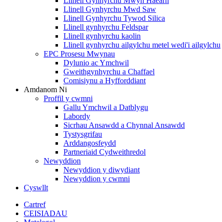
Llinell Gynhyrchu Mwyn Haearn
Llinell Gynhyrchu Mwd Saw
Llinell Gynhyrchu Tywod Silica
Llinell gynhyrchu Feldspar
Llinell gynhyrchu kaolin
Llinell gynhyrchu ailgylchu metel wedi'i ailgylchu
EPC Prosesu Mwynau
Dylunio ac Ymchwil
Gweithgynhyrchu a Chaffael
Comisiynu a Hyfforddiant
Amdanom Ni
Proffil y cwmni
Gallu Ymchwil a Datblygu
Labordy
Sicrhau Ansawdd a Chynnal Ansawdd
Tystysgrifau
Arddangosfeydd
Partneriaid Cydweithredol
Newyddion
Newyddion y diwydiant
Newyddion y cwmni
Cyswllt
Cartref
CEISIADAU