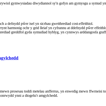
rywiol gymwysiadau diwydiannol sy'n gofyn am gymysgu a symud yn 
 a defnydd pŵer isel yn sicrhau gweithrediad cost-effeithiol.
rynt harmonig ochr y grid lleiaf yn cyfrannu at ddefnydd pŵer effeithl
rediad greddfol gyda symudiad hyblyg, yn cynnwys arddangosfa graf
mgylchedd
wn prosesau toddi metelau anfferrus, yn enwedig mewn ffwrneisi toddi
hlonrwydd ynni a diogelu'r amgylchedd.