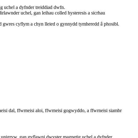
g uchel a dyfnder treiddiad dwfn.
lawnder uchel, gan leihau colled hysteresis a sicrhau
ad gwres cyflym a chyn lleied o gynnydd tymheredd â phosibl.
si dal, ffwrneisi aloi, ffwrneisi gogwyddo, a ffwrneisi siambr
g unigryw, gan gyflawni dwyster magnetig uchel a dyfnder