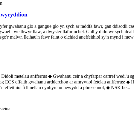
ynwyryddion
r gwahanu glo a gangue glo yn sych ar raddfa fawr, gan ddisodli cas
ael i weithwyr llaw, a dwyster llafur uchel. Gall y didolwr sych deall
o'r malwr, lleihau'n fawr faint o olchiad aneffeithiol sy'n mynd i mewn 
oli metelau anfferrus ◆ Gwahanu ceir a chyfarpar cartref wedi'u sg
 ECS ​​effaith gwahanu ardderchog ar amrywiol fetelau anfferrus: ◆ 
'n effeithiol â llinellau cynhyrchu newydd a phresennol; ◆ NSK be...
sieina