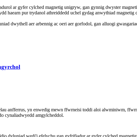
iadurol ar gyfer cylched magnetig unigryw, gan gynnig dwyster magneti
dd haearn pur trydanol athreiddedd uchel gydag anwythiad magnetig dir
iad dwythell aer arbennig ac oeri aer gorfodol, gan alluogi gwasgari
ngyrchol
au anfferrus, yn enwedig mewn ffwrneisi toddi aloi alwminiwm, ffwrnei
ddo cynaliadwyedd amgylcheddol.
io dyluniad wedi'i efelychu gan gyfrifiadur ar gyfer cylched magneti