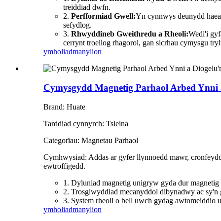
treiddiad dwfn.
2.
Perfformiad Gwell:
Yn cynnwys deunydd haearn 
sefydlog.
3.
Rhwyddineb Gweithredu a Rheoli:
Wedi'i gyf
cerrynt troellog rhagorol, gan sicrhau cymysgu try
ymholiad
manylion
Cymysgydd Magnetig Parhaol Arbed Ynni 
Brand: Huate
Tarddiad cynnyrch: Tsieina
Categorïau: Magnetau Parhaol
Cymhwysiad: Addas ar gyfer llynnoedd mawr, cronfeydd dŵr
ewtroffigedd.
1. Dyluniad magnetig unigryw gyda dur magnetig p
2. Trosglwyddiad mecanyddol dibynadwy ac sy'n gy
3. System rheoli o bell uwch gydag awtomeiddio 
ymholiad
manylion