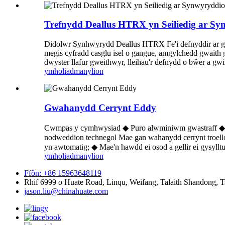
Trefnydd Deallus HTRX yn Seiliedig ar S
Didolwr Synhwyrydd Deallus HTRX Fe'i defnyddir ar gyfe
megis cyfradd casglu isel o gangue, amgylchedd gwaith gw
dwyster llafur gweithwyr, lleihau'r defnydd o bŵer a gwisg
ymholiad
manylion
Gwahanydd Cerrynt Eddy
Cwmpas y cymhwysiad ◆ Puro alwminiwm gwastraff ◆ Did
nodweddion technegol Mae gan wahanydd cerrynt troellog
yn awtomatig; ◆ Mae'n hawdd ei osod a gellir ei gysylltu
ymholiad
manylion
Ffôn: +86 15963648119
Rhif 6999 o Huate Road, Linqu, Weifang, Talaith Shandong, T
jason.liu@chinahuate.com