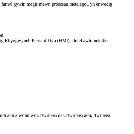
fanwl gywir, megis mewn prosesau metelegol, yn enwedig
on.
fig Rhyngwyneb Peiriant-Dyn (HMI) a lefel awtomeiddio
 aloi alwminiwm, ffwrneisi dal, ffwrneisi aloi, ffwrneisi