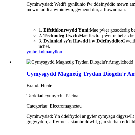
Cymhwysiad: Wedi'i gynllunio i'w ddefnyddio mewn am
mewn toddi alwminiwm, gwneud dur, a ffowndrïau.
1.
Effeithlonrwydd Ynni:
Mae pŵer gosodedig bach
2.
Technoleg Uwch:
Mae ffactor pŵer uchel a cher
3.
Dyluniad sy'n Hawdd i'w Ddefnyddio:
Gweith
uchel.
ymholiad
manylion
Cymysgydd Magnetig Trydan Diogelu'r A
Brand: Huate
Tarddiad cynnyrch: Tsieina
Categorïau: Electromagnetau
Cymhwysiad: Yn ddelfrydol ar gyfer cymysgu digyswllt me
gogwyddo, a ffwrneisi siambr ddwbl, gan sicrhau effeit