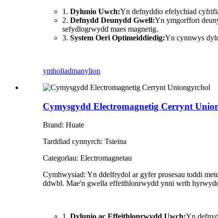
1.
Dylunio Uwch:
Yn defnyddio efelychiad cyfrif
2.
Defnydd Deunydd Gwell:
Yn ymgorffori deuny
sefydlogrwydd maes magnetig.
3.
System Oeri Optimeiddiedig:
Yn cynnwys dylun
ymholiad
manylion
Cymysgydd Electromagnetig Cerrynt Unio
Brand: Huate
Tarddiad cynnyrch: Tsieina
Categorïau: Electromagnetau
Cymhwysiad: Yn ddelfrydol ar gyfer prosesau toddi metel
ddwbl. Mae'n gwella effeithlonrwydd ynni wrth hyrwy
1.
Dylunio ac Effeithlonrwydd Uwch:
Yn defnydd