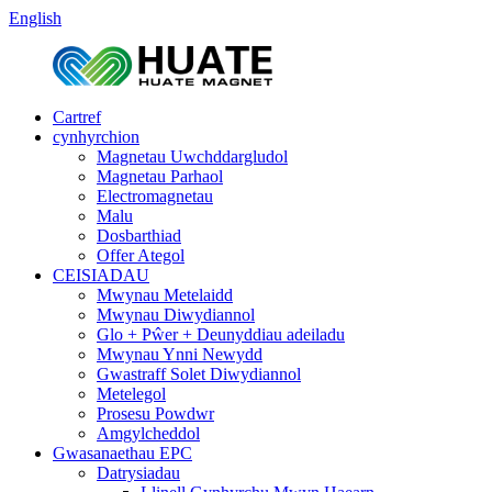
English
Cartref
cynhyrchion
Magnetau Uwchddargludol
Magnetau Parhaol
Electromagnetau
Malu
Dosbarthiad
Offer Ategol
CEISIADAU
Mwynau Metelaidd
Mwynau Diwydiannol
Glo + Pŵer + Deunyddiau adeiladu
Mwynau Ynni Newydd
Gwastraff Solet Diwydiannol
Metelegol
Prosesu Powdwr
Amgylcheddol
Gwasanaethau EPC
Datrysiadau