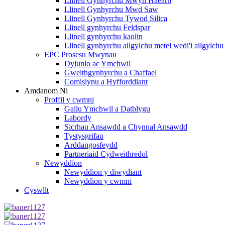
Llinell Gynhyrchu Mwyn Haearn
Llinell Gynhyrchu Mwd Saw
Llinell Gynhyrchu Tywod Silica
Llinell gynhyrchu Feldspar
Llinell gynhyrchu kaolin
Llinell gynhyrchu ailgylchu metel wedi'i ailgylchu
EPC Prosesu Mwynau
Dylunio ac Ymchwil
Gweithgynhyrchu a Chaffael
Comisiynu a Hyfforddiant
Amdanom Ni
Proffil y cwmni
Gallu Ymchwil a Datblygu
Labordy
Sicrhau Ansawdd a Chynnal Ansawdd
Tystysgrifau
Arddangosfeydd
Partneriaid Cydweithredol
Newyddion
Newyddion y diwydiant
Newyddion y cwmni
Cyswllt