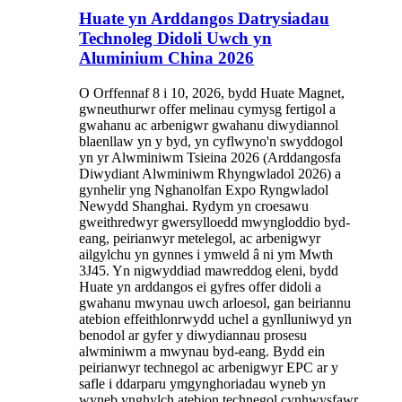
Huate yn Arddangos Datrysiadau
Technoleg Didoli Uwch yn
Aluminium China 2026
O Orffennaf 8 i 10, 2026, bydd Huate Magnet,
gwneuthurwr offer melinau cymysg fertigol a
gwahanu ac arbenigwr gwahanu diwydiannol
blaenllaw yn y byd, yn cyflwyno'n swyddogol
yn yr Alwminiwm Tsieina 2026 (Arddangosfa
Diwydiant Alwminiwm Rhyngwladol 2026) a
gynhelir yng Nghanolfan Expo Ryngwladol
Newydd Shanghai. Rydym yn croesawu
gweithredwyr gwersylloedd mwyngloddio byd-
eang, peirianwyr metelegol, ac arbenigwyr
ailgylchu yn gynnes i ymweld â ni ym Mwth
3J45. Yn nigwyddiad mawreddog eleni, bydd
Huate yn arddangos ei gyfres offer didoli a
gwahanu mwynau uwch arloesol, gan beiriannu
atebion effeithlonrwydd uchel a gynlluniwyd yn
benodol ar gyfer y diwydiannau prosesu
alwminiwm a mwynau byd-eang. Bydd ein
peirianwyr technegol ac arbenigwyr EPC ar y
safle i ddarparu ymgynghoriadau wyneb yn
wyneb ynghylch atebion technegol cynhwysfawr