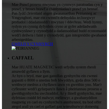
Mae Prawf prosesu mwynau yn cynnwys paratoadau cyn y
prawf, y broses brawf a chanlyniadau'r prawf yn bennaf.
Pan fydd cleientiaid angen gwasanaethau Peirianneg ac
Ymgynghori, mae ein cwmni'n defnyddio technegwyr
profiadol i ddadansoddi'r mwynau i ddechrau. Wedi hynny,
rydym yn cynnig dyfynbris cryno ar gyfer adeiladwaith
cynhwysfawr y crynodydd a dadansoddiad budd economaidd
wedi'i deilwra i faint y crynodydd, gan integreiddio gwahanol
arbenigeddau.
GWELD Y CYNNYRCH
CAFFAEL
Mae HUATE MAGNETiC wedi sefydlu system rheoli
ansawdd gyflawn a llym.
Ar hyn o bryd, mae gan ganolfan gynhyrchu ein cwmni
gapasiti o 8000 o unedau bob blwyddyn, gyda dros 500 o
weithwyr medrus a chyflawn iawn yn gweithio yno. Mae'r
cyfleuster wedi'i gyfarparu'n llawn â pheiriannau prosesu a
gweithgynhyrchu uwchraddol. Ar y llinell gynhyrchu, mae
dyfeisiau craidd fel malwyr, melinwyr, a gwahanyddion
magnetig yn cael eu cynhyrchu'n annibynnol, tra bod offer
ategol arall yn cael ei gaffael gan wneuthurwyr domestig