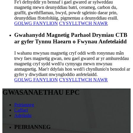
Fe'i defnyddir yn bennaf i gael gwared ar sylweddau
magnetig mewn deunyddiau batri, cerameg, carbon du,
graffit, gwrthfflamau, bwyd, powdr sgleinio daear prin,
deunyddiau ffotofoltäig, pigmentau a deunyddiau eraill.
GOLWG FANYLION
CYSYLLTWCH NAWR
Gwahanydd Magnetig Parhaol Drymiau CTB
ar gyfer Tynnu Haearn o Fwynau Anfetelaidd
I wahanu mwynau magnetig cryf oddi wrth ronynnau mân
trwy faes magnetig gwan, neu gael gwared ar yr amhureddau
magnetig cryf sydd wedi'u cymysgu mewn mwynau
anmagnetig. Mae'r ddyfais hon wedi'i chynllunio'n benodol ar
gyfer y diwydiant mwyngloddio anfetelaidd.
GOLWG FANYLION
CYSYLLTWCH NAWR
GWASANAETHAU EPC
Peirianneg
Caffael
Adeiladu
PEIRIANNEG