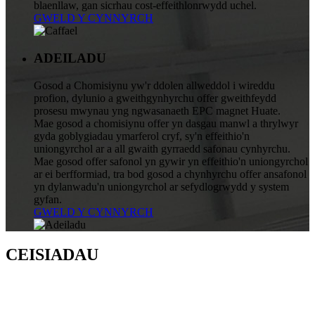
blaenllaw, gan sicrhau cost-effeithlonrwydd uchel.
GWELD Y CYNNYRCH
ADEILADU
Gosod a Chomisiynu yw'r ddolen allweddol i wireddu
profion, dylunio a gweithgynhyrchu offer gweithfeydd
prosesu mwynau yng ngwasanaeth EPC magnet Huate.
Mae gosod a chomisiynu offer yn dasgau manwl a thrylwyr
gyda goblygiadau ymarferol cryf, sy'n effeithio'n
uniongyrchol ar a all gwaith gyrraedd safonau cynhyrchu.
Mae gosod offer safonol yn gywir yn effeithio'n uniongyrchol
ar ei berfformiad, tra bod gosod a chynhyrchu offer ansafonol
yn dylanwadu'n uniongyrchol ar sefydlogrwydd y system
gyfan.
GWELD Y CYNNYRCH
CEISIADAU