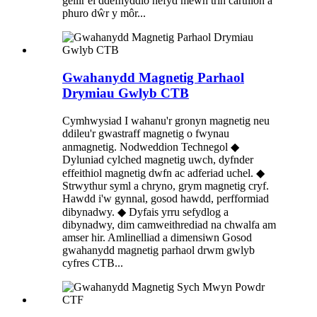
gellir ei ddefnyddio hefyd mewn trin carthion a
phuro dŵr y môr...
Gwahanydd Magnetig Parhaol
Drymiau Gwlyb CTB
Cymhwysiad I wahanu'r gronyn magnetig neu
ddileu'r gwastraff magnetig o fwynau
anmagnetig. Nodweddion Technegol ◆
Dyluniad cylched magnetig uwch, dyfnder
effeithiol magnetig dwfn ac adferiad uchel. ◆
Strwythur syml a chryno, grym magnetig cryf.
Hawdd i'w gynnal, gosod hawdd, perfformiad
dibynadwy. ◆ Dyfais yrru sefydlog a
dibynadwy, dim camweithrediad na chwalfa am
amser hir. Amlinelliad a dimensiwn Gosod
gwahanydd magnetig parhaol drwm gwlyb
cyfres CTB...