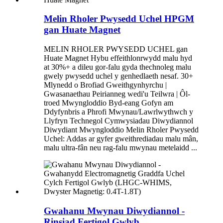
Melin Rholer Pwysedd Uchel HPGM
gan Huate Magnet
MELIN RHOLER PWYSEDD UCHEL gan
Huate Magnet Hybu effeithlonrwydd malu hyd
at 30%+ a dileu gor-falu gyda thechnoleg malu
gwely pwysedd uchel y genhedlaeth nesaf. 30+
Mlynedd o Brofiad Gweithgynhyrchu |
Gwasanaethau Peirianneg wedi'u Teilwra | Ôl-
troed Mwyngloddio Byd-eang Gofyn am
Ddyfynbris a Phrofi Mwynau/Lawrlwythwch y
Llyfryn Technegol Cymwysiadau Diwydiannol
Diwydiant Mwyngloddio Melin Rholer Pwysedd
Uchel: Addas ar gyfer gweithrediadau malu mân,
malu ultra-fân neu rag-falu mwynau metelaidd ...
Gwahanu Mwynau Diwydiannol -
Rinsiad Fertigol Gwlyb...