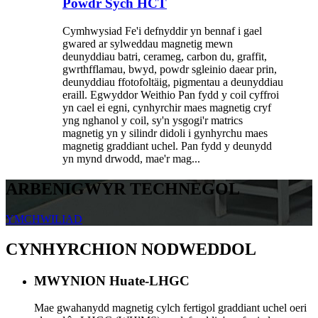
Powdr Sych HCT
Cymhwysiad Fe'i defnyddir yn bennaf i gael
gwared ar sylweddau magnetig mewn
deunyddiau batri, cerameg, carbon du, graffit,
gwrthfflamau, bwyd, powdr sgleinio daear prin,
deunyddiau ffotofoltäig, pigmentau a deunyddiau
eraill. Egwyddor Weithio Pan fydd y coil cyffroi
yn cael ei egni, cynhyrchir maes magnetig cryf
yng nghanol y coil, sy'n ysgogi'r matrics
magnetig yn y silindr didoli i gynhyrchu maes
magnetig graddiant uchel. Pan fydd y deunydd
yn mynd drwodd, mae'r mag...
ARBENIGWYR TECHNEGOL
YMCHWILIAD
CYNHYRCHION NODWEDDOL
MWYNION Huate-LHGC
Mae gwahanydd magnetig cylch fertigol graddiant uchel oeri