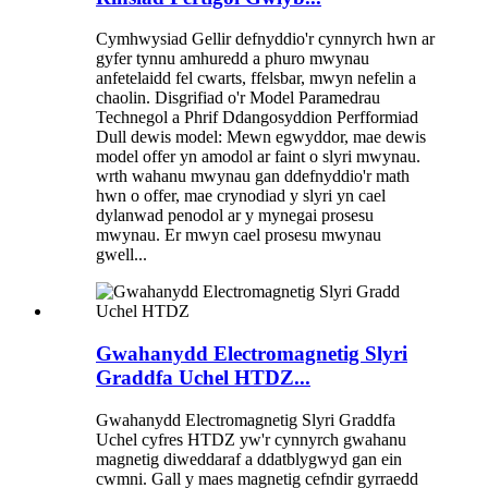
Cymhwysiad Gellir defnyddio'r cynnyrch hwn ar
gyfer tynnu amhuredd a phuro mwynau
anfetelaidd fel cwarts, ffelsbar, mwyn nefelin a
chaolin. Disgrifiad o'r Model Paramedrau
Technegol a Phrif Ddangosyddion Perfformiad
Dull dewis model: Mewn egwyddor, mae dewis
model offer yn amodol ar faint o slyri mwynau.
wrth wahanu mwynau gan ddefnyddio'r math
hwn o offer, mae crynodiad y slyri yn cael
dylanwad penodol ar y mynegai prosesu
mwynau. Er mwyn cael prosesu mwynau
gwell...
Gwahanydd Electromagnetig Slyri
Graddfa Uchel HTDZ...
Gwahanydd Electromagnetig Slyri Graddfa
Uchel cyfres HTDZ yw'r cynnyrch gwahanu
magnetig diweddaraf a ddatblygwyd gan ein
cwmni. Gall y maes magnetig cefndir gyrraedd