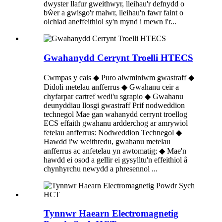
dwyster llafur gweithwyr, lleihau'r defnydd o
bŵer a gwisgo'r malwr, lleihau'n fawr faint o
olchiad aneffeithiol sy'n mynd i mewn i'r...
Gwahanydd Cerrynt Troelli HTECS
Cwmpas y cais ◆ Puro alwminiwm gwastraff ◆
Didoli metelau anfferrus ◆ Gwahanu ceir a
chyfarpar cartref wedi'u sgrapio ◆ Gwahanu
deunyddiau llosgi gwastraff Prif nodweddion
technegol Mae gan wahanydd cerrynt troellog
ECS ​​effaith gwahanu ardderchog ar amrywiol
fetelau anfferrus: Nodweddion Technegol ◆
Hawdd i'w weithredu, gwahanu metelau
anfferrus ac anfetelau yn awtomatig; ◆ Mae'n
hawdd ei osod a gellir ei gysylltu'n effeithiol â
chynhyrchu newydd a phresennol ...
Tynnwr Haearn Electromagnetig