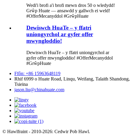
Wedi'i brofi a'i brofi mewn dros 50 o wledydd!
Grŵp Huate — ansawdd y gallwch ei weld!
#OfferMecanyddol #GrŵpHuate
Dewiswch HuaTe – y ffatri
uniongyrchol ar gyfer offer
mwyngloddio!
Dewiswch HuaTe – y ffatri uniongyrchol ar
gyfer offer mwyngloddio! #OfferMecanyddol
#GrŵpHuate
Ffôn: +86 15963648119
Rhif 6999 o Huate Road, Linqu, Weifang, Talaith Shandong,
Tsieina
jason.liu@chinahuate.com
© Hawlfraint - 2010-2026: Cedwir Pob Hawl.