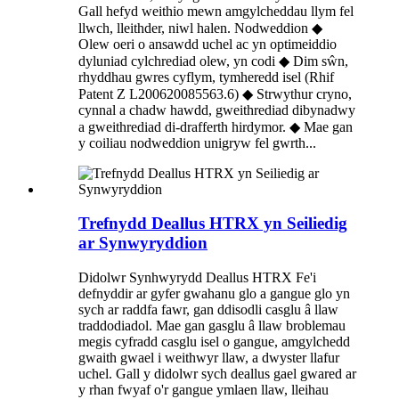
Gall hefyd weithio mewn amgylcheddau llym fel
llwch, lleithder, niwl halen. Nodweddion ◆
Olew oeri o ansawdd uchel ac yn optimeiddio
dyluniad cylchrediad olew, yn codi ◆ Dim sŵn,
rhyddhau gwres cyflym, tymheredd isel (Rhif
Patent Z L200620085563.6) ◆ Strwythur cryno,
cynnal a chadw hawdd, gweithrediad dibynadwy
a gweithrediad di-drafferth hirdymor. ◆ Mae gan
y coiliau nodweddion unigryw fel gwrth...
Trefnydd Deallus HTRX yn Seiliedig
ar Synwyryddion
Didolwr Synhwyrydd Deallus HTRX Fe'i
defnyddir ar gyfer gwahanu glo a gangue glo yn
sych ar raddfa fawr, gan ddisodli casglu â llaw
traddodiadol. Mae gan gasglu â llaw broblemau
megis cyfradd casglu isel o gangue, amgylchedd
gwaith gwael i weithwyr llaw, a dwyster llafur
uchel. Gall y didolwr sych deallus gael gwared ar
y rhan fwyaf o'r gangue ymlaen llaw, lleihau