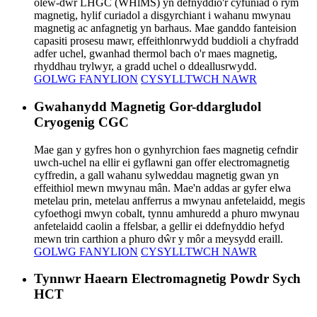
olew-dŵr LHGC (WHlMS) yn defnyddio'r cyfuniad o rym
magnetig, hylif curiadol a disgyrchiant i wahanu mwynau
magnetig ac anfagnetig yn barhaus. Mae ganddo fanteision
capasiti prosesu mawr, effeithlonrwydd buddioli a chyfradd
adfer uchel, gwanhad thermol bach o'r maes magnetig,
rhyddhau trylwyr, a gradd uchel o ddeallusrwydd.
GOLWG FANYLION
CYSYLLTWCH NAWR
Gwahanydd Magnetig Gor-ddargludol
Cryogenig CGC
Mae gan y gyfres hon o gynhyrchion faes magnetig cefndir
uwch-uchel na ellir ei gyflawni gan offer electromagnetig
cyffredin, a gall wahanu sylweddau magnetig gwan yn
effeithiol mewn mwynau mân. Mae'n addas ar gyfer elwa
metelau prin, metelau anfferrus a mwynau anfetelaidd, megis
cyfoethogi mwyn cobalt, tynnu amhuredd a phuro mwynau
anfetelaidd caolin a ffelsbar, a gellir ei ddefnyddio hefyd
mewn trin carthion a phuro dŵr y môr a meysydd eraill.
GOLWG FANYLION
CYSYLLTWCH NAWR
Tynnwr Haearn Electromagnetig Powdr Sych
HCT