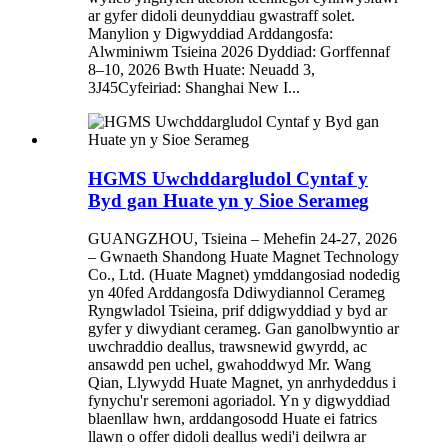
ar gyfer didoli deunyddiau gwastraff solet.
Manylion y Digwyddiad Arddangosfa:
Alwminiwm Tsieina 2026 Dyddiad: Gorffennaf
8–10, 2026 Bwth Huate: Neuadd 3,
3J45Cyfeiriad: Shanghai New I...
HGMS Uwchddargludol Cyntaf y
Byd gan Huate yn y Sioe Serameg
GUANGZHOU, Tsieina – Mehefin 24-27, 2026
– Gwnaeth Shandong Huate Magnet Technology
Co., Ltd. (Huate Magnet) ymddangosiad nodedig
yn 40fed Arddangosfa Ddiwydiannol Cerameg
Ryngwladol Tsieina, prif ddigwyddiad y byd ar
gyfer y diwydiant cerameg. Gan ganolbwyntio ar
uwchraddio deallus, trawsnewid gwyrdd, ac
ansawdd pen uchel, gwahoddwyd Mr. Wang
Qian, Llywydd Huate Magnet, yn anrhydeddus i
fynychu'r seremoni agoriadol. Yn y digwyddiad
blaenllaw hwn, arddangosodd Huate ei fatrics
llawn o offer didoli deallus wedi'i deilwra ar