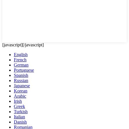
[javascript]
[/javascript]
English
French
German
Portuguese
Spanish
Russian
Japanese
Korean
Arabic
Irish
Greek
Turkish
Italian
Danish
Romanian