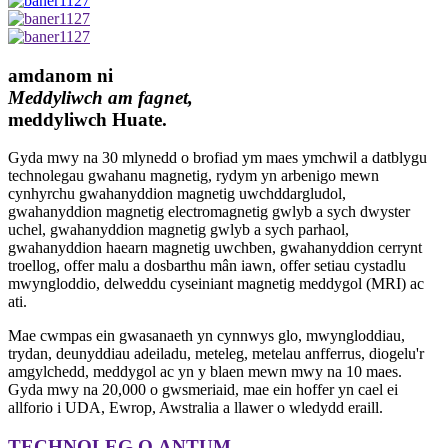
amdanom ni
Meddyliwch am fagnet,
meddyliwch Huate.
Gyda mwy na 30 mlynedd o brofiad ym maes ymchwil a datblygu
technolegau gwahanu magnetig, rydym yn arbenigo mewn
cynhyrchu gwahanyddion magnetig uwchddargludol,
gwahanyddion magnetig electromagnetig gwlyb a sych dwyster
uchel, gwahanyddion magnetig gwlyb a sych parhaol,
gwahanyddion haearn magnetig uwchben, gwahanyddion cerrynt
troellog, offer malu a dosbarthu mân iawn, offer setiau cystadlu
mwyngloddio, delweddu cyseiniant magnetig meddygol (MRI) ac
ati.
Mae cwmpas ein gwasanaeth yn cynnwys glo, mwyngloddiau,
trydan, deunyddiau adeiladu, meteleg, metelau anfferrus, diogelu'r
amgylchedd, meddygol ac yn y blaen mewn mwy na 10 maes.
Gyda mwy na 20,000 o gwsmeriaid, mae ein hoffer yn cael ei
allforio i UDA, Ewrop, Awstralia a llawer o wledydd eraill.
TECHNOLEG Q.ANTUM