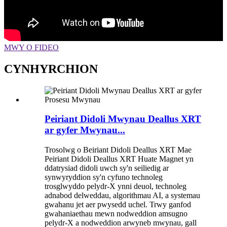
MWY O FIDEO
CYNHYRCHION
Peiriant Didoli Mwynau Deallus XRT
ar gyfer Mwynau...
Trosolwg o Beiriant Didoli Deallus XRT Mae
Peiriant Didoli Deallus XRT Huate Magnet yn
ddatrysiad didoli uwch sy'n seiliedig ar
synwyryddion sy'n cyfuno technoleg
trosglwyddo pelydr-X ynni deuol, technoleg
adnabod delweddau, algorithmau AI, a systemau
gwahanu jet aer pwysedd uchel. Trwy ganfod
gwahaniaethau mewn nodweddion amsugno
pelydr-X a nodweddion arwyneb mwynau, gall