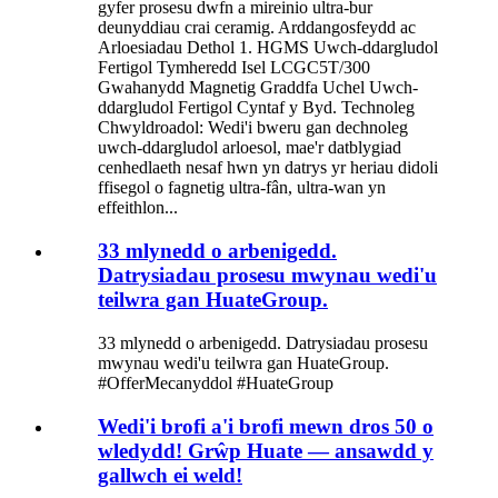
gyfer prosesu dwfn a mireinio ultra-bur
deunyddiau crai ceramig. Arddangosfeydd ac
Arloesiadau Dethol 1. HGMS Uwch-ddargludol
Fertigol Tymheredd Isel LCGC5T/300
Gwahanydd Magnetig Graddfa Uchel Uwch-
ddargludol Fertigol Cyntaf y Byd. Technoleg
Chwyldroadol: Wedi'i bweru gan dechnoleg
uwch-ddargludol arloesol, mae'r datblygiad
cenhedlaeth nesaf hwn yn datrys yr heriau didoli
ffisegol o fagnetig ultra-fân, ultra-wan yn
effeithlon...
33 mlynedd o arbenigedd.
Datrysiadau prosesu mwynau wedi'u
teilwra gan HuateGroup.
33 mlynedd o arbenigedd. Datrysiadau prosesu
mwynau wedi'u teilwra gan HuateGroup.
#OfferMecanyddol #HuateGroup
Wedi'i brofi a'i brofi mewn dros 50 o
wledydd! Grŵp Huate — ansawdd y
gallwch ei weld!