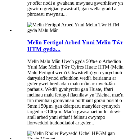
yr offer nodi a gwahanu mwynau gwerthfawr yn
gywir o greigiau gwastraff, gan wella gradd a
phrosesu mwynau...
Melin Fertigol Arbed Ynni Melin Tŵr
HTM gyda...
Melin Malu Mân Uwch gyda 50%+ o Arbedion
Ynni Mae Melin Tŵr Cyfres Huate HTM (Melin
Malu Fertigol wedi'i Chwistrellu) yn cynrychioli
datrysiad hynod effeithlon wedi'i beiriannu ar
gyfer gweithrediadau malu mân ac uwch-fân
parhaus. Wedi'i gynhyrchu gan Huate, ffatri
melinau malu fertigol flaenllaw yn Tsieina, mae'n
trin meintiau gronynnau porthiant gorau posibl o
5mm i 50μm, gan ddarparu manylder cynnyrch
targed o ≤100μm. Mae'n gwasanaethu fel dewis
arall arbed ynni eithaf i felinau cwympo
llorweddol traddodiadol ar gyfer...