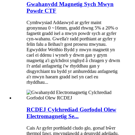
Gwahanydd Magnetig Sych Mwyn
Powdr CTF
Cymhwysiad Addaswyd ar gyfer maint
gronynnau 0 ~16mm, gradd rhwng 5% a 20% o
fagnetit gradd isel a mwyn powdr sych ar gyfer
cyn-wahanu. Gwella'r radd porthiant ar gyfer y
felin falu a lleihau'r gost prosesu mwynau.
Egwyddor Weithio Bydd y mwyn magnetit yn
cael ei ddenu i wyneb y drwm gan y grym
magnetig a'i gylchdroi ynghyd â chragen y drwm
i'r ardal anfagnetig i'w rhyddhau gan y
disgyrchiant tra bydd yr amhureddau anfagnetig
a'r mwyn haearn gradd isel yn cael eu
rhyddhau...
RCDEJ Cylchrediad Gorfodol Olew
Electromagnetig Se...
Cais Ar gyfer porthladd cludo glo, gorsaf bŵer
thermol fawr, mwynglawdd a deunydd adeiladu.