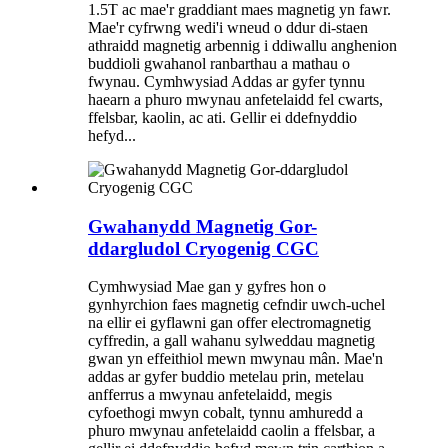
1.5T ac mae'r graddiant maes magnetig yn fawr.
Mae'r cyfrwng wedi'i wneud o ddur di-staen
athraidd magnetig arbennig i ddiwallu anghenion
buddioli gwahanol ranbarthau a mathau o
fwynau. Cymhwysiad Addas ar gyfer tynnu
haearn a phuro mwynau anfetelaidd fel cwarts,
ffelsbar, kaolin, ac ati. Gellir ei ddefnyddio
hefyd...
Gwahanydd Magnetig Gor-
ddargludol Cryogenig CGC
Cymhwysiad Mae gan y gyfres hon o
gynhyrchion faes magnetig cefndir uwch-uchel
na ellir ei gyflawni gan offer electromagnetig
cyffredin, a gall wahanu sylweddau magnetig
gwan yn effeithiol mewn mwynau mân. Mae'n
addas ar gyfer buddio metelau prin, metelau
anfferrus a mwynau anfetelaidd, megis
cyfoethogi mwyn cobalt, tynnu amhuredd a
phuro mwynau anfetelaidd caolin a ffelsbar, a