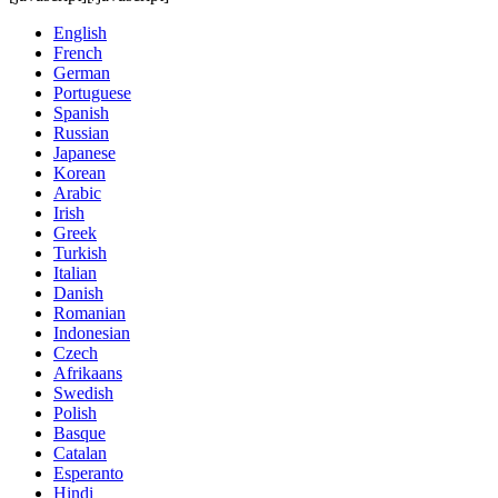
English
French
German
Portuguese
Spanish
Russian
Japanese
Korean
Arabic
Irish
Greek
Turkish
Italian
Danish
Romanian
Indonesian
Czech
Afrikaans
Swedish
Polish
Basque
Catalan
Esperanto
Hindi