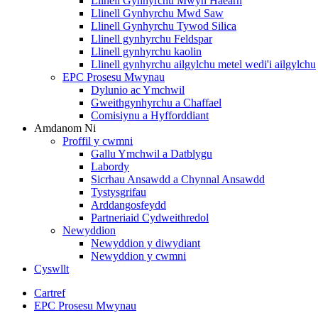
Llinell Gynhyrchu Mwyn Haearn
Llinell Gynhyrchu Mwd Saw
Llinell Gynhyrchu Tywod Silica
Llinell gynhyrchu Feldspar
Llinell gynhyrchu kaolin
Llinell gynhyrchu ailgylchu metel wedi'i ailgylchu
EPC Prosesu Mwynau
Dylunio ac Ymchwil
Gweithgynhyrchu a Chaffael
Comisiynu a Hyfforddiant
Amdanom Ni
Proffil y cwmni
Gallu Ymchwil a Datblygu
Labordy
Sicrhau Ansawdd a Chynnal Ansawdd
Tystysgrifau
Arddangosfeydd
Partneriaid Cydweithredol
Newyddion
Newyddion y diwydiant
Newyddion y cwmni
Cyswllt
Cartref
EPC Prosesu Mwynau