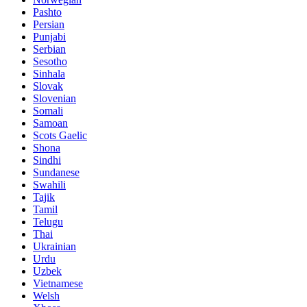
Pashto
Persian
Punjabi
Serbian
Sesotho
Sinhala
Slovak
Slovenian
Somali
Samoan
Scots Gaelic
Shona
Sindhi
Sundanese
Swahili
Tajik
Tamil
Telugu
Thai
Ukrainian
Urdu
Uzbek
Vietnamese
Welsh