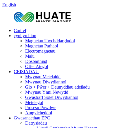
English
Cartref
cynhyrchion
Magnetau Uwchddargludol
Magnetau Parhaol
Electromagnetau
Malu
Dosbarthiad
Offer Ategol
CEISIADAU
Mwynau Metelaidd
Mwynau Diwydiannol
Glo + Pŵer + Deunyddiau adeiladu
Mwynau Ynni Newydd
Gwastraff Solet Diwydiannol
Metelegol
Prosesu Powdwr
Amgylcheddol
Gwasanaethau EPC
Datrysiadau