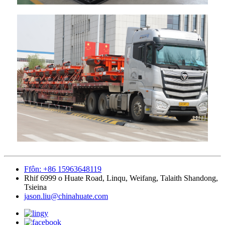
Ffôn: +86 15963648119
Rhif 6999 o Huate Road, Linqu, Weifang, Talaith Shandong,
Tsieina
jason.liu@chinahuate.com