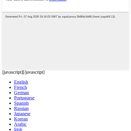
[javascript]
[/javascript]
English
French
German
Portuguese
Spanish
Russian
Japanese
Korean
Arabic
Irish