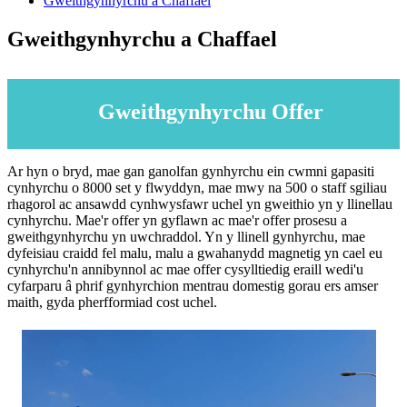
Gweithgynhyrchu a Chaffael
Gweithgynhyrchu a Chaffael
Gweithgynhyrchu Offer
Ar hyn o bryd, mae gan ganolfan gynhyrchu ein cwmni gapasiti
cynhyrchu o 8000 set y flwyddyn, mae mwy na 500 o staff sgiliau
rhagorol ac ansawdd cynhwysfawr uchel yn gweithio yn y llinellau
cynhyrchu. Mae'r offer yn gyflawn ac mae'r offer prosesu a
gweithgynhyrchu yn uwchraddol. Yn y llinell gynhyrchu, mae
dyfeisiau craidd fel malu, malu a gwahanydd magnetig yn cael eu
cynhyrchu'n annibynnol ac mae offer cysylltiedig eraill wedi'u
cyfarparu â phrif gynhyrchion mentrau domestig gorau ers amser
maith, gyda pherfformiad cost uchel.