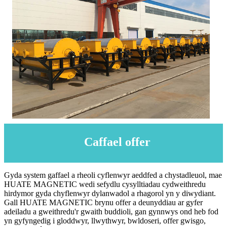
Caffael offer
Gyda system gaffael a rheoli cyflenwyr aeddfed a chystadleuol, mae
HUATE MAGNETIC wedi sefydlu cysylltiadau cydweithredu
hirdymor gyda chyflenwyr dylanwadol a rhagorol yn y diwydiant.
Gall HUATE MAGNETIC brynu offer a deunyddiau ar gyfer
adeiladu a gweithredu'r gwaith buddioli, gan gynnwys ond heb fod
yn gyfyngedig i gloddwyr, llwythwyr, bwldoseri, offer gwisgo,