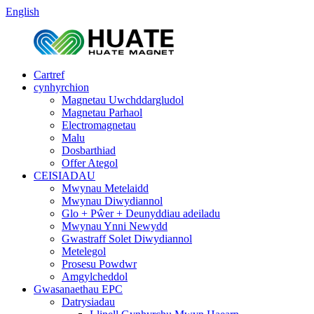
English
Cartref
cynhyrchion
Magnetau Uwchddargludol
Magnetau Parhaol
Electromagnetau
Malu
Dosbarthiad
Offer Ategol
CEISIADAU
Mwynau Metelaidd
Mwynau Diwydiannol
Glo + Pŵer + Deunyddiau adeiladu
Mwynau Ynni Newydd
Gwastraff Solet Diwydiannol
Metelegol
Prosesu Powdwr
Amgylcheddol
Gwasanaethau EPC
Datrysiadau