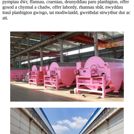
pympiau dŵr, ffannau, craeniau, deunyddiau paru planhigion, offer
gosod a chynnal a chadw, offer labordy, rhannau sbâr, nwyddau
traul planhigion gwisgo, tai modiwlaidd, gweithdai strwythur dur ac
ati.