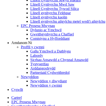
Llinell Gynhyrchu Mwyn Haearn
Llinell Gynhyrchu Mwd Saw
Llinell Gynhyrchu Tywod Silica
Llinell gynhyrchu Feldspar
Llinell gynhyrchu kaolin
Llinell gynhyrchu ailgylchu metel wedi'i ailgylchu
EPC Prosesu Mwynau
Dylunio ac Ymchwil
Gweithgynhyrchu a Chaffael
Comisiynu a Hyfforddiant
Amdanom Ni
Proffil y cwmni
Gallu Ymchwil a Datblygu
Labordy
Sicrhau Ansawdd a Chynnal Ansawdd
Tystysgrifau
Arddangosfeydd
Partneriaid Cydweithredol
Newyddion
Newyddion y diwydiant
Newyddion y cwmni
Cyswllt
Cartref
EPC Prosesu Mwynau