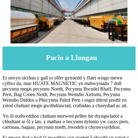
Pacio a Llongau
Er mwyn sicrhau y gall yr offer gyrraedd y ffatri wisgo mewn
cyflwr da, mae HUATE MAGNETIC yn mabwysiadu 7 dull
pecynnu megis pecynnu Noeth, Pecynnu Bwndel Rhaff, Pecynnu
Pren, Bag Croen Neidr, Pecynnu Weindio Airform, Pecynnu
Weindio Diddos a Phecynnu Paled Pren i osgoi difrod posibl yn
ystod cludiant megis gwrthdrawiad, crafiadau a chorydiad ac ati.
Yn ôl nodweddion cludiant morwrol pellter hir rhyngwladol a
chludiant ar ôl y lan, y mathau o becynnu dylunio yw casys pren,
cartonau, bagiau, pecynnu noeth, bwndeli a chynwysyddion.
Er mwyn dod o hyd i'r nwyddau cyn gynted â phosibl yn ystod y