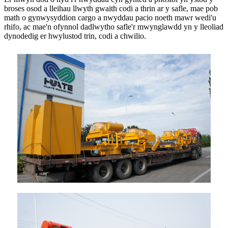
broses osod a lleihau llwyth gwaith codi a thrin ar y safle, mae pob
math o gynwysyddion cargo a nwyddau pacio noeth mawr wedi'u
rhifo, ac mae'n ofynnol dadlwytho safle'r mwynglawdd yn y lleoliad
dynodedig er hwylustod trin, codi a chwilio.